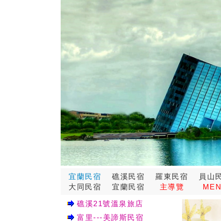
宜蘭民宿
礁溪民宿
羅東民宿
員山
大同民宿
宜蘭民宿
主導覽
ME
礁溪21號溫泉旅店
富里---美諦斯民宿