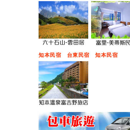
知本民宿
台東民宿
知本民宿